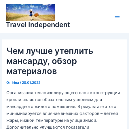
Перейти
Main
к
Men
содержимому
Travel Independent
Чем лучше утеплить
мансарду, обзор
материалов
От
Irina
/
28.01.2022
Организация теплоизолирующего слоя в конструкции
кровли является обязательным условием для
мансардного жилого помещения. В результате этого
минимизируется влияние внешних факторов – летней
жары, низкой температуры на улице зимой.
Дополнительно улучшаются показатели