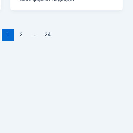
1
2
…
24