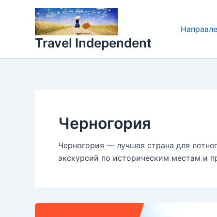
Перейти
к
Направл
содержимому
Travel Independent
Черногория
Черногория — лучшая страна для летнег
экскурсий по историческим местам и п