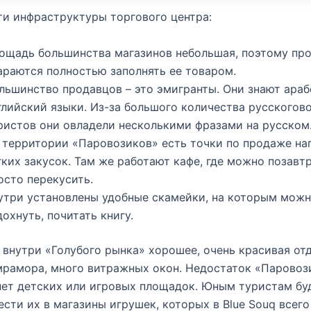
и инфраструктуры торгового центра:
ощадь большинства магазинов небольшая, поэтому пр
араются полностью заполнять ее товаром.
льшинство продавцов – это эмигранты. Они знают араб
глийский языки. Из-за большого количества русского
ристов они овладели несколькими фразами на русском
 территории «Паровозиков» есть точки по продаже на
гких закусок. Там же работают кафе, где можно позавт
осто перекусить.
утри установлены удобные скамейки, на которым мож
дохнуть, почитать книгу.
внутри «Голубого рынка» хорошее, очень красивая отд
рамора, много витражных окон. Недостаток «Паровоз
ет детских или игровых площадок. Юным туристам буд
сти их в магазины игрушек, которых в Blue Souq всего 