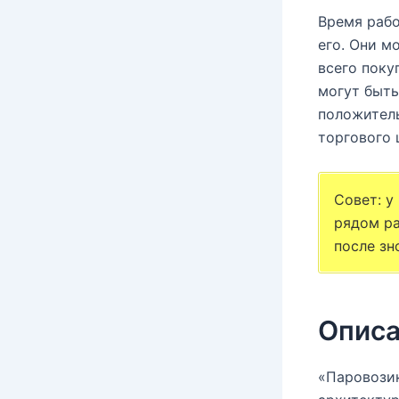
Время рабо
его. Они м
всего поку
могут быть
положитель
торгового ц
Совет: у
рядом ра
после зн
Описа
«Паровозик