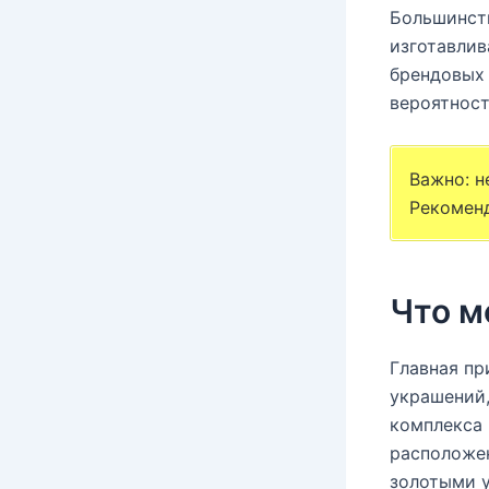
Большинств
изготавлив
брендовых 
вероятност
Важно: н
Рекоменд
Что м
Главная пр
украшений,
комплекса 
расположен
золотыми у