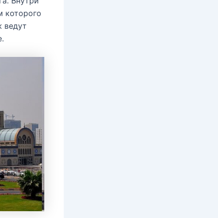
га. Внутри
м которого
ж ведут
.