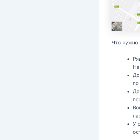
Что нужно 
Ря
На
До
по
До
пе
Во
па
У 
ос