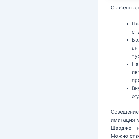
Особенност
Пл
ст
Бо
ан
ту
На
ле
пр
Вн
от
Освещение 
имитация м
Шардже – н
Можно отве