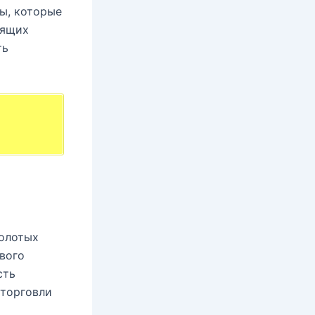
ы, которые
оящих
ть
золотых
вого
сть
 торговли