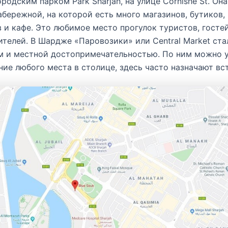
родским парком Park Sharjah, на улице Cornishe St. Он
абережной, на которой есть много магазинов, бутиков,
 и кафе. Это любимое место прогулок туристов, госте
телей. В Шардже «Паровозики» или Central Market ста
м и местной достопримечательностью. По ним можно у
ие любого места в столице, здесь часто назначают вс