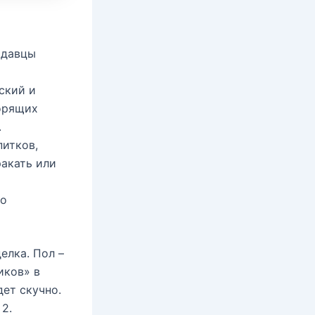
одавцы
ский и
ворящих
.
питков,
ракать или
но
елка. Пол –
иков» в
ет скучно.
2.