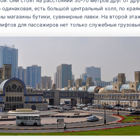
ой. Они стоят на расстоянии 50-70 метров друг от дру
 одинаковая, есть большой центральный холл, по края
ы магазины бутики, сувенирные лавки. На второй эта
лифтов для пассажиров нет только служебные грузовые