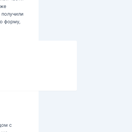
кже
и получили
ю форму,
дом с