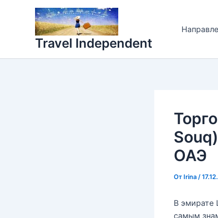
Перейти
к
Направл
содержимому
Travel Independent
Торго
Souq)
ОАЭ
От
Irina
/
17.12
В эмирате 
самым знам