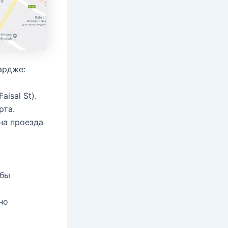
ардже:
isal St).
рта.
на проезда
убы
но