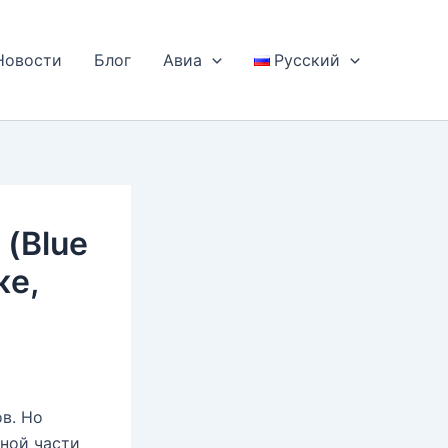
Новости
Блог
Авиа
Русский
 (Blue
же,
в. Но
ьной части