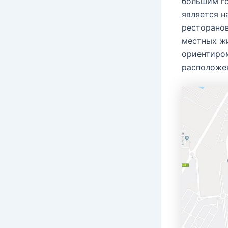
большим го
является н
ресторанов
местных жи
ориентиро
расположен