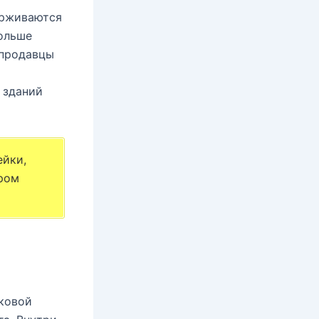
держиваются
Больше
 продавцы
 зданий
ейки,
ером
аковой