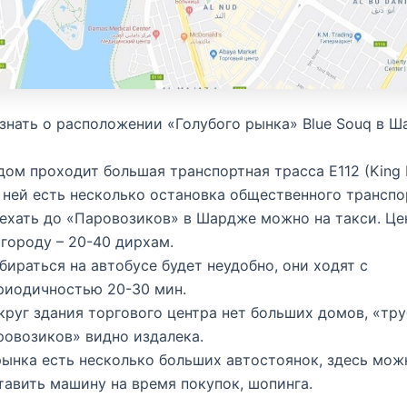
знать о расположении «Голубого рынка» Blue Souq в Ш
дом проходит большая транспортная трасса Е112 (King Fa
 ней есть несколько остановка общественного транспо
ехать до «Паровозиков» в Шардже можно на такси. Це
 городу – 20-40 дирхам.
бираться на автобусе будет неудобно, они ходят с
риодичностью 20-30 мин.
круг здания торгового центра нет больших домов, «тр
ровозиков» видно издалека.
рынка есть несколько больших автостоянок, здесь мож
тавить машину на время покупок, шопинга.