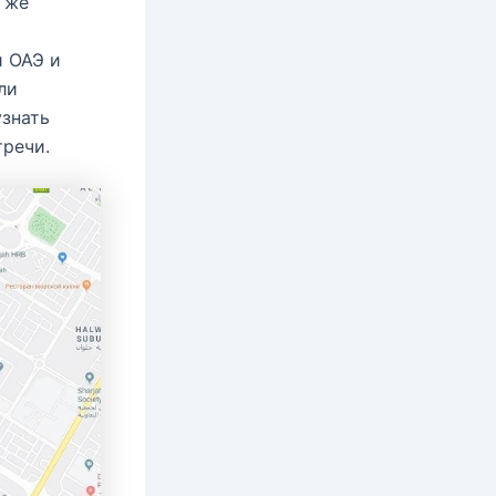
а же
й ОАЭ и
ли
знать
тречи.