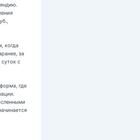
ляндию.
ления
б.,
, когда
ранее, за
 суток с
форма, где
зации.
исленными
начинается