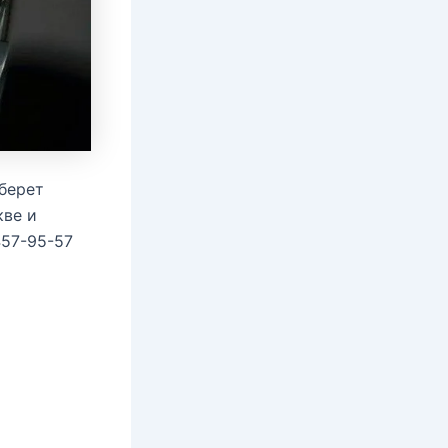
берет
кве и
457-95-57