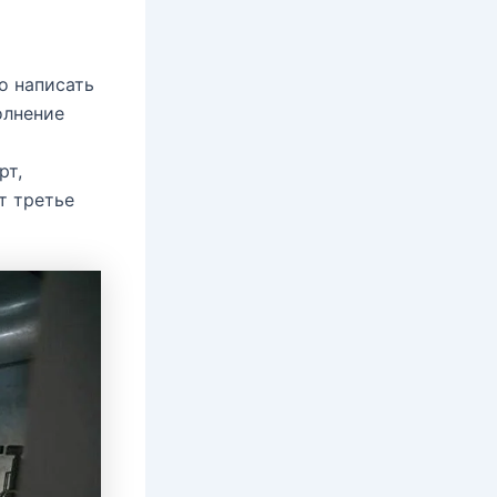
о написать
олнение
рт,
т третье