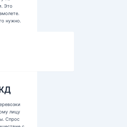
. Это
амолете.
го нужно.
РЖД
перевозки
ому лицу
ы. Спрос
ешествие с