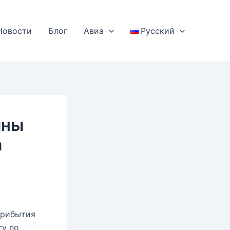
Новости
Блог
Авиа
Русский
ины
а
прибытия
гу по