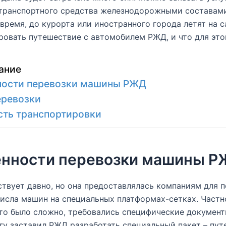
 транспортного средства железнодорожными составами
время, до курорта или иностранного города летят на с
ровать путешествие с автомобилем РЖД, и что для это
ание
ности перевозки машины РЖД
еревозки
ть транспортировки
нности перевозки машины 
ствует давно, но она предоставлялась компаниям для 
исла машин на специальных платформах-сетках. Частн
то было сложно, требовались специфические документ
угу заставил РЖД разработать специальный пакет – пут