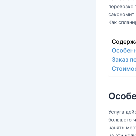
перевозке
сэкономит 
Как сплани
Содерж
Особен
Заказ п
Стоимос
Особе
Услуга дей
большого ч
нанять мес
на эту усл