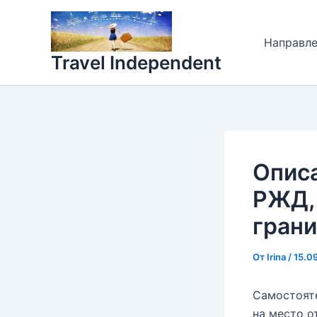
Перейти
к
Направл
содержимому
Travel Independent
Опис
РЖД, 
гран
От
Irina
/
15.0
Самостояте
на место о