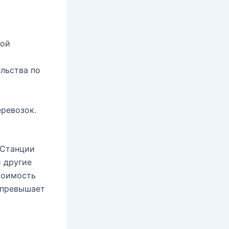
ной
ельства по
еревозок.
 Станции
и другие
тоимость
е превышает