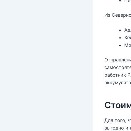
Пе
Из Северн
Ад
Хе
Мо
Отправлени
самостояте
работник Р
аккумулято
Стоим
Для того, 
выгодно и 