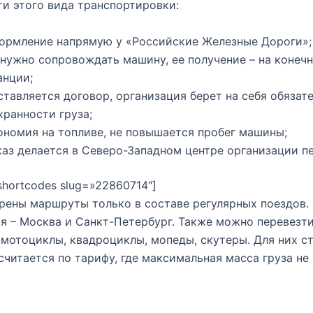
и этого вида транспортировки:
ормление напрямую у «Российские Железные Дороги»;
 нужно сопровождать машину, ее получение – на конеч
анции;
ставляется договор, организация берет на себя обязат
хранности груза;
ономия на топливе, не повышается пробег машины;
каз делается в Северо-Западном центре организации п
_shortcodes slug=»22860714″]
ены маршруты только в составе регулярных поездов.
я – Москва и Санкт-Петербург. Также можно перевезт
 мотоциклы, квадроциклы, мопеды, скутеры. Для них с
считается по тарифу, где максимальная масса груза н