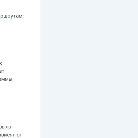
аршрутам:
х
ет
леммы
 было
ависят от