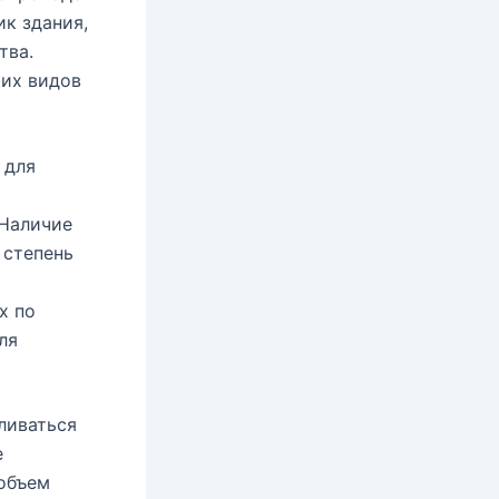
ик здания,
тва.
их видов
 для
 Наличие
 степень
х по
ля
ливаться
е
 объем