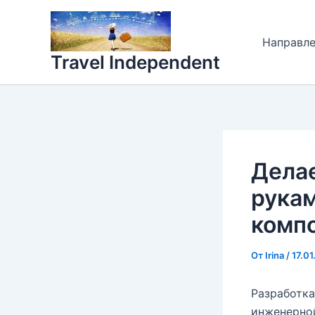
Перейти
к
Направл
содержимому
Travel Independent
Дела
рукам
комп
От
Irina
/
17.0
Разработка
инженерной