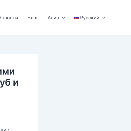
Новости
Блог
Авиа
Русский
ими
уб и
ющие