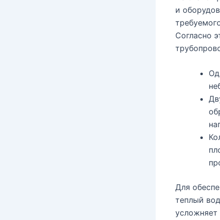
и оборудов
требуемого
Согласно 
трубопров
Од
не
Дв
об
на
Ко
пл
пр
Для обеспе
теплый вод
усложняет 