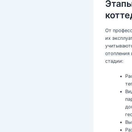
Этапы
котт
От профес
их эксплуа
учитываютс
отопления 
стадии:
Ра
те
Ви
па
до
ге
Вы
Ра