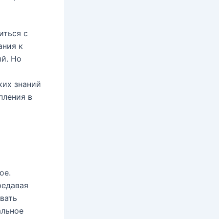
иться с
ания к
й. Но
ких знаний
пления в
ое.
редавая
вать
альное