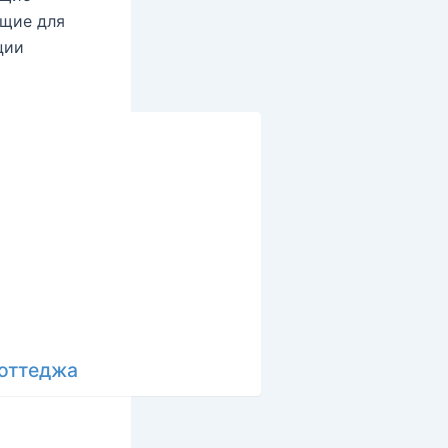
ющие для
ции
коттеджа