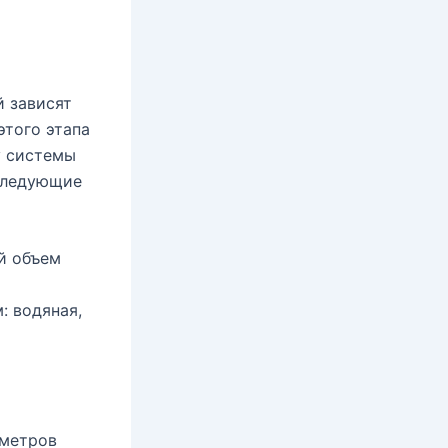
 зависят
этого этапа
у системы
 следующие
й объем
: водяная,
аметров