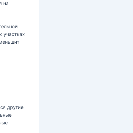
я на
тельной
х участках
уменьшит
ся другие
льные
ные