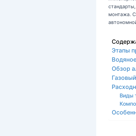
стандарты,
монтажа. С
автономно
Содерж
Этапы п
Водяное
Обзор а
Газовый
Расходн
Виды 
Компо
Особенн