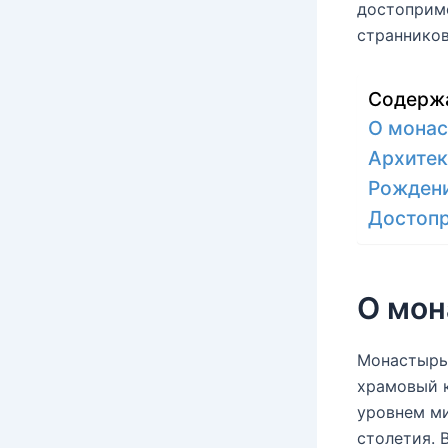
достоприм
странников
Содерж
О мона
Архитек
Рожден
Достопр
О мо
Монастырь
храмовый к
уровнем ми
столетия. 