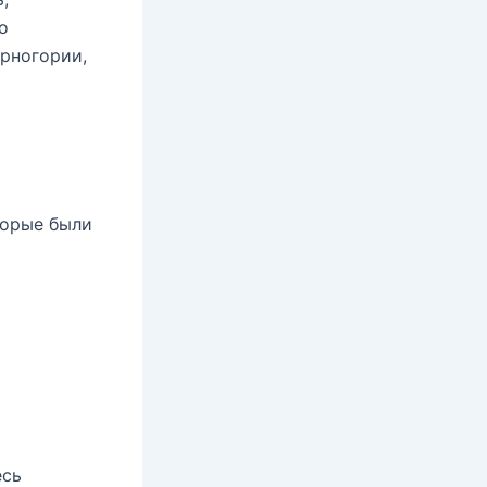
о
ерногории,
торые были
есь