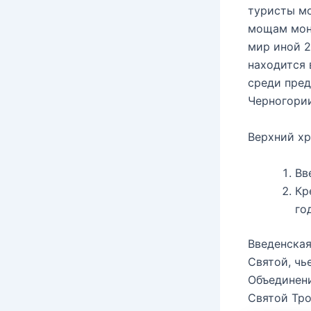
туристы мо
мощам мона
мир иной 2
находится 
среди пред
Черногории
Верхний хр
Вв
Кр
го
Введенская
Святой, чь
Объединени
Святой Тр