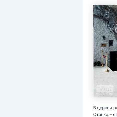
В церкви р
Станко – с