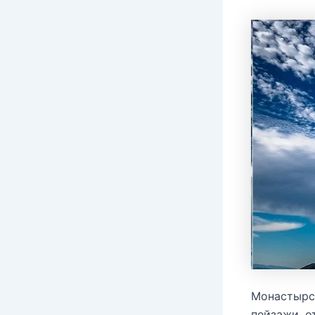
Монастырс
пейзажи, о