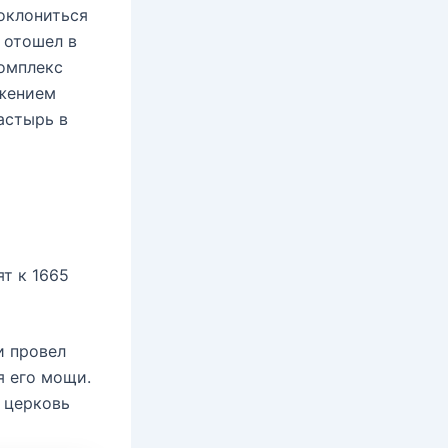
оклониться
 отошел в
комплекс
ужением
астырь в
т к 1665
и провел
я его мощи.
 церковь