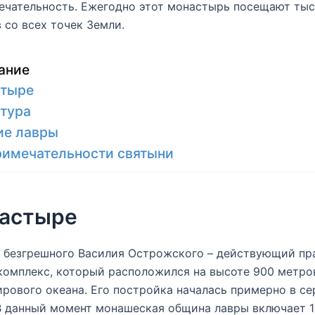
ечательность. Ежегодно этот монастырь посещают ты
 со всех точек Земли.
ание
стыре
тура
ие лавры
имечательности святыни
настыре
 безгрешного Василия Острожского – действующий пр
омплекс, который расположился на высоте 900 метро
рового океана. Его постройка началась примерно в сер
В данный момент монашеская община лавры включает 1