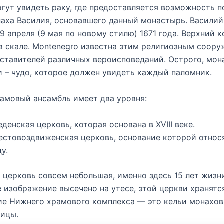
гут увидеть раку, где предоставляется возможность п
ха Василия, основавшего данный монастырь. Василий
9 апреля (9 мая по новому стилю) 1671 года. Верхний 
в скале. Montenegro известна этим религиозным соор
ставителей различных вероисповеданий. Острого, мон
 – чудо, которое должен увидеть каждый паломник.
амовый ансамбль имеет два уровня:
еденская церковь, которая основана в XVIII веке.
естовоздвиженская церковь, основание которой относя
ду.
 церковь совсем небольшая, именно здесь 15 лет жизн
е изображение высечено на утесе, этой церкви хранятс
е Нижнего храмового комплекса — это кельи монахов
оицы.