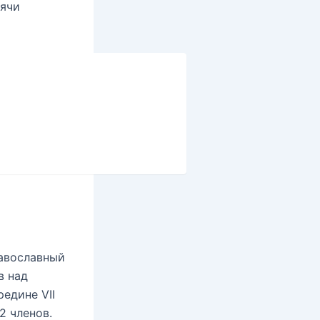
сячи
авославный
в над
едине VII
2 членов.