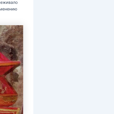
реживало
зменению