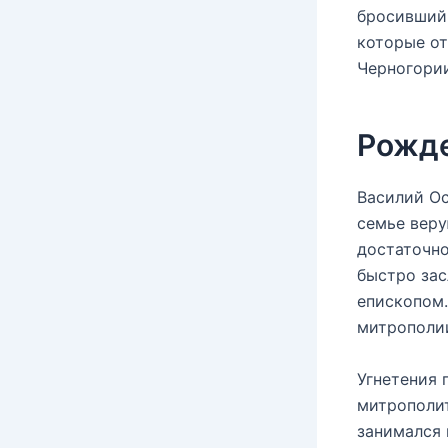
бросивший 
которые от
Черногории
Рожд
Василий Ос
семье веру
достаточно
быстро зас
епископом.
митрополи
Угнетения 
митрополит
занимался 