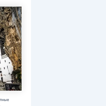
епные
,