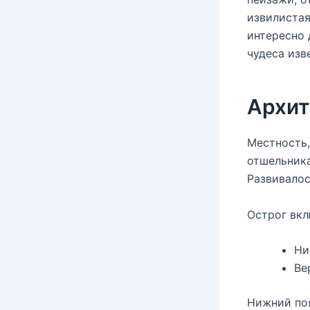
извилистая
интересно 
чудеса изв
Архит
Местность,
отшельника
Развивалос
Острог вкл
Ни
Ве
Нижний поя