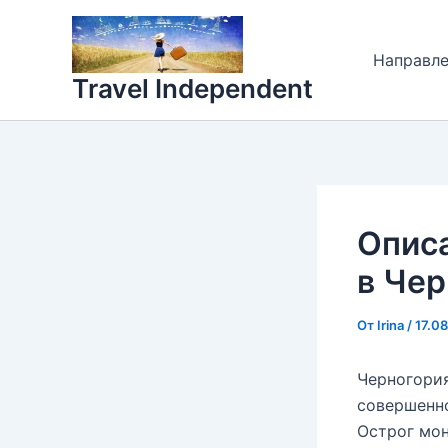
Перейти
к
Направл
содержимому
Travel Independent
Описа
в Чер
От
Irina
/
17.0
Черногория
совершенно
Острог мон