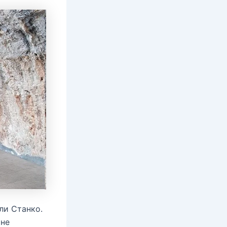
ли Станко.
 не