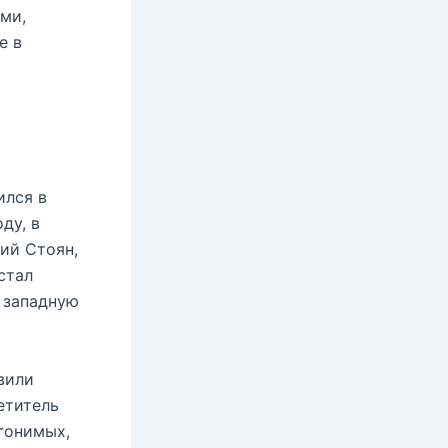
ми,
е в
ился в
ду, в
ий Стоян,
стал
 западную
вили
етитель
гонимых,