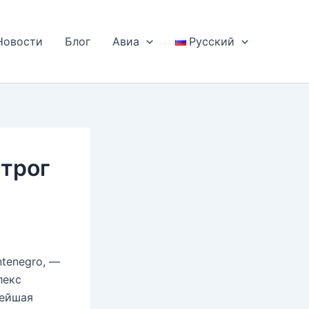
Новости
Блог
Авиа
Русский
строг
ntenegro, —
лекс
нейшая