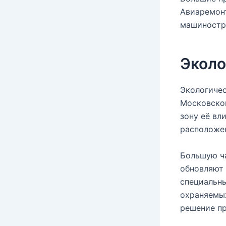
Авиаремонт
машиностр
Эколо
Экологичес
Московско
зону её вл
расположе
Большую ча
обновляют 
специальны
охраняемых
решение пр