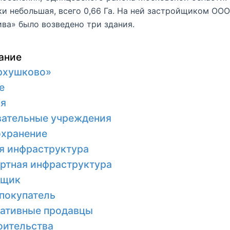
и небольшая, всего 0,66 Га. На ней застройщиком ООО
ва» было возведено три здания.
ание
рхушково»
е
ия
ательные учреждения
охранение
я инфраструктура
ртная инфраструктура
йщик
покупатель
ативные продавцы
оительства