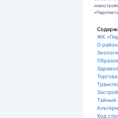
новостройк
«Перспекти
Содерж
ЖК «Пе
О район
Эколог
Образов
Здраво
Торгова
Транспо
Застро
Тайный 
Альтерн
Ход стр