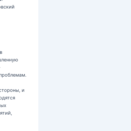
овский
в
шленную
–
проблемам.
стороны, и
одятся
ных
ятий,