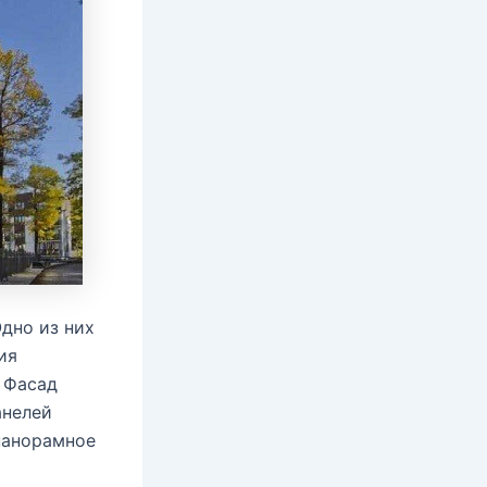
Одно из них
ия
 Фасад
анелей
панорамное