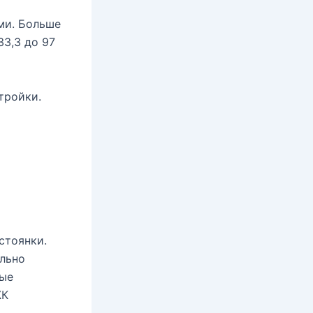
ми. Больше
3,3 до 97
тройки.
стоянки.
ельно
рые
ЖК