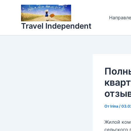
Перейти
к
Направл
содержимому
Travel Independent
Полн
кварт
отзы
От
Irina
/
03.0
Жилой ком
сельского 