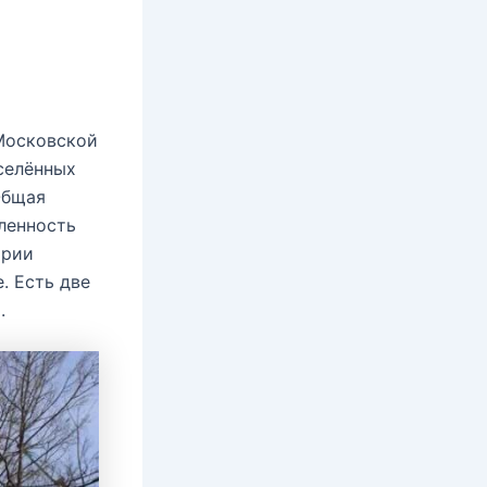
Московской
аселённых
Общая
ленность
ории
. Есть две
.