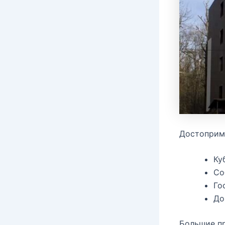
Достоприм
Ку
Со
Го
До
Большие п