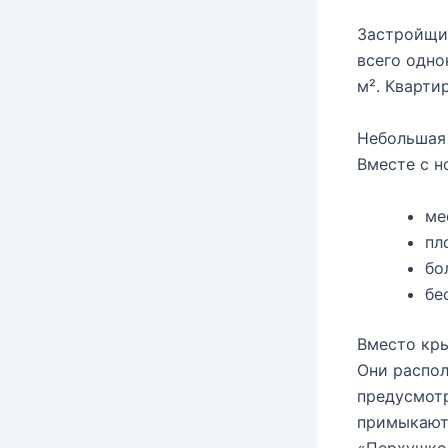
Застройщик
всего одно
м². Кварти
Небольшая
Вместе с 
ме
пл
бо
бе
Вместо кры
Они распол
предусмотр
примыкают 
«Перхушко