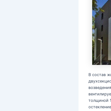
В состав ж
двухсекцио
возведения
вентилируе
толщиной 1
остекление