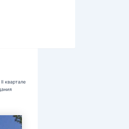
II квартале
дания