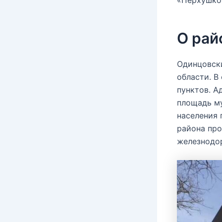
О рай
Одинцовск
области. В
пунктов. А
площадь му
населения 
района про
железнодор