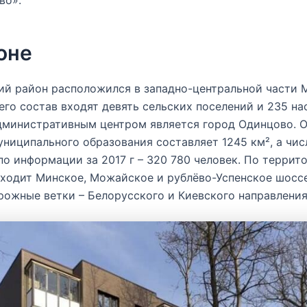
оне
ий район расположился в западно-центральной части 
 его состав входят девять сельских поселений и 235 н
дминистративным центром является город Одинцово. 
ниципального образования составляет 1245 км², а чис
по информации за 2017 г – 320 780 человек. По террит
ходит Минское, Можайское и рублёво-Успенское шоссе
ожные ветки – Белорусского и Киевского направления