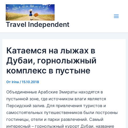
Перейти
Main
к
Men
содержимому
Travel Independent
Катаемся на лыжах в
Дубаи, горнолыжный
комплекс в пустыне
От
Irina
/
15.10.2018
Объединенные Арабские Эмираты находятся в
пустынной зоне, где источником влаги является
Персидский залив. Для привлечения туристов и
самостоятельных путешественников были построены
гостиницы, отели и парки развлечений. Самый
интересный – горнолыжный курорт Дубаи, название