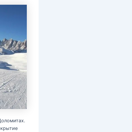
Доломитах.
окрытие