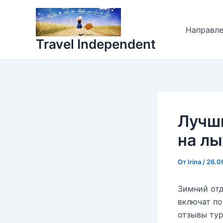
Перейти
к
Направл
содержимому
Travel Independent
Лучши
на лы
От
Irina
/
26.0
Зимний отд
включат по
отзывы ту