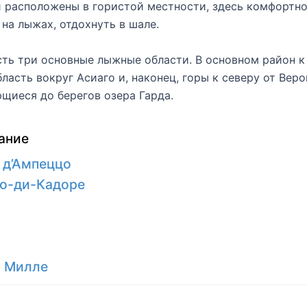
и расположены в гористой местности, здесь комфортн
 на лыжах, отдохнуть в шале.
сть три основные лыжные области. В основном район к
бласть вокруг Асиаго и, наконец, горы к северу от Веро
щиеся до берегов озера Гарда.
ание
 д’Ампеццо
о-ди-Кадоре
о Милле