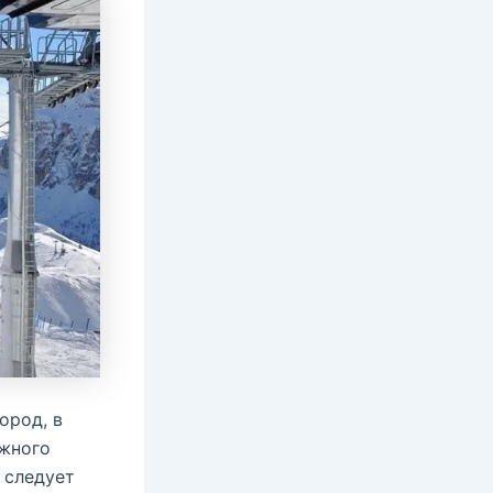
ород, в
ыжного
 следует