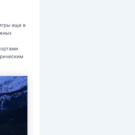
игры еще в
ыжных
фортами
орическим