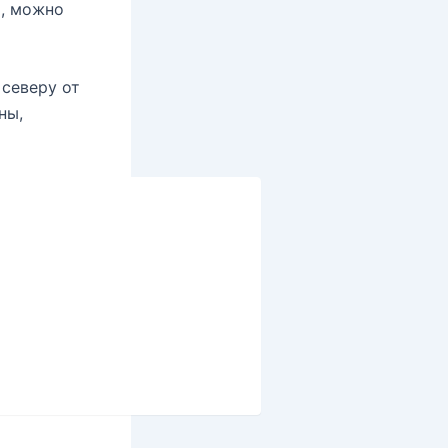
о, можно
 северу от
ны,