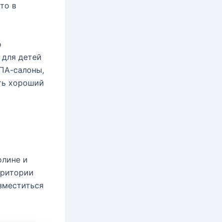
то в
о
 для детей
ПА-салоны,
ть хороший
олине и
рритории
зместиться