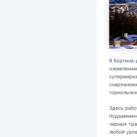
В Кортина-
оживленная
супермарке
снаряжение
горнолыжны
Здесь рабо
подъемнико
черных тра
любой уров