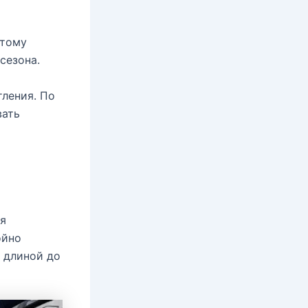
этому
сезона.
тления. По
вать
ая
ойно
 длиной до