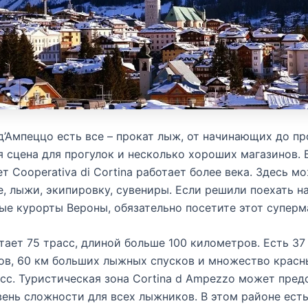
д’Ампеццо есть все – прокат лыж, от начинающих до п
 сцена для прогулок и несколько хороших магазинов.
т Cooperativa di Cortina работает более века. Здесь м
, лыжи, экипировку, сувениры. Если решили поехать н
е курорты Вероны, обязательно посетите этот суперм
тает 75 трасс, длиной больше 100 километров. Есть 37
в, 60 км больших лыжных спусков и множество красны
сс. Туристическая зона Cortina d Ampezzo может пред
ень сложности для всех лыжников. В этом районе ест