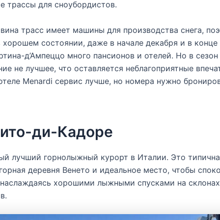
е трассы для сноубордистов.
вина трасс имеет машины для производства снега, по
 хорошем состоянии, даже в начале декабря и в конце 
ртина-д’Ампеццо много пансионов и отелей. Но в сезон
ие не лучшее, что оставляется неблагоприятные впеча
отеле Menardi сервис лучше, но номера нужно брониро
ито-ди-Кадоре
ый лучший горнолыжный курорт в Италии. Это типичн
горная деревня Венето и идеальное место, чтобы спок
 наслаждаясь хорошими лыжными спусками на склонах
в.