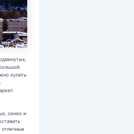
родвинутых,
 Большой
ожно купить
а
аркет.
х, синих и
оставить
ь отличные