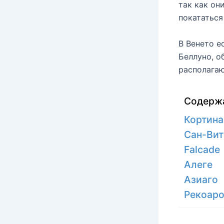
так как он
покататься
В Венето е
Беллуно, о
располагаю
Содерж
Кортина
Сан-Вит
Falcade
Алеге
Азиаго
Рекоар