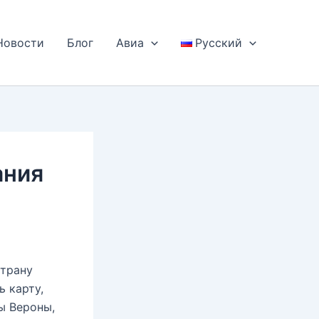
Новости
Блог
Авиа
Русский
ания
страну
 карту,
ы Вероны,