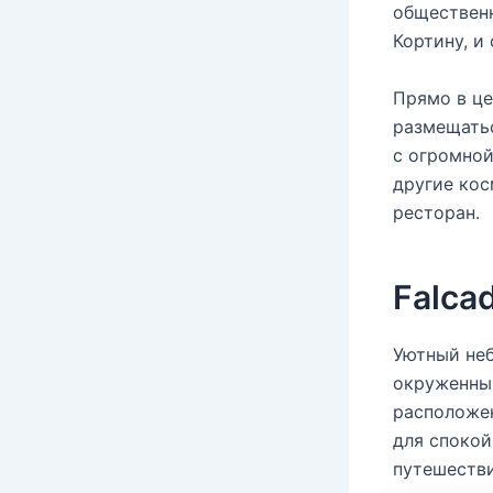
общественн
Кортину, и 
Прямо в це
размещатьс
с огромной
другие ко
ресторан.
Falca
Уютный неб
окруженны
расположен
для спокой
путешеств