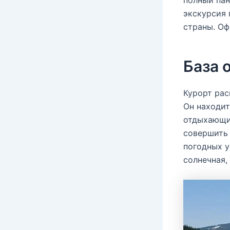
полный пан
экскурсия 
страны. О
База 
Курорт рас
Он находит
отдыхающие
совершить 
погодных у
солнечная,