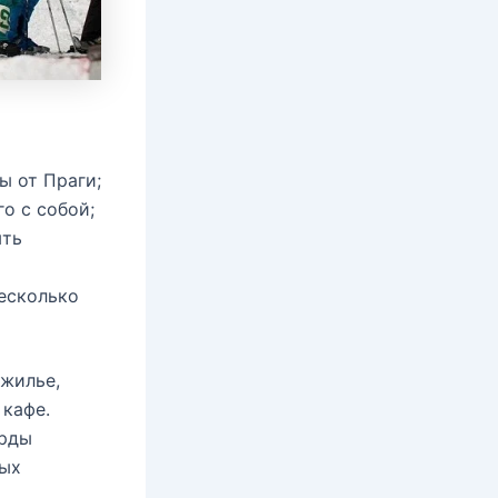
ы от Праги;
о с собой;
ыть
есколько
 жилье,
 кафе.
орды
ных