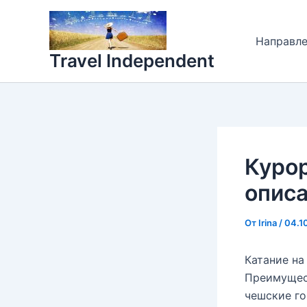
Перейти
к
Направл
содержимому
Travel Independent
Куро
описа
От
Irina
/
04.1
Катание на
Преимущест
чешские го