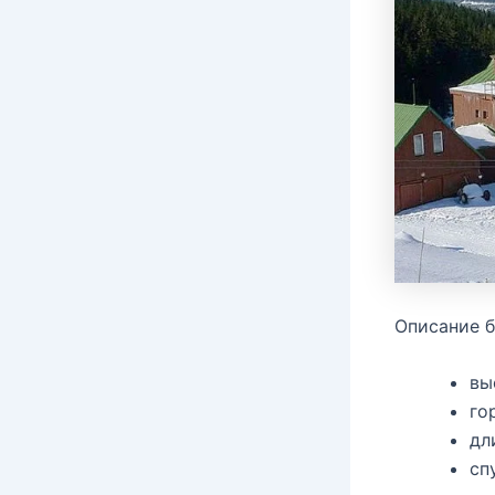
Описание б
вы
го
дл
сп