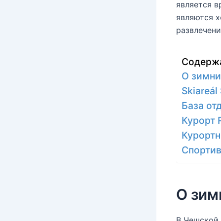
является в
являются х
развлечени
Содерж
О зимни
Skiareál
База от
Курорт R
Курортн
Спортив
О зим
В Чешской 