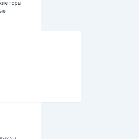
кие горы
ные
дыха и