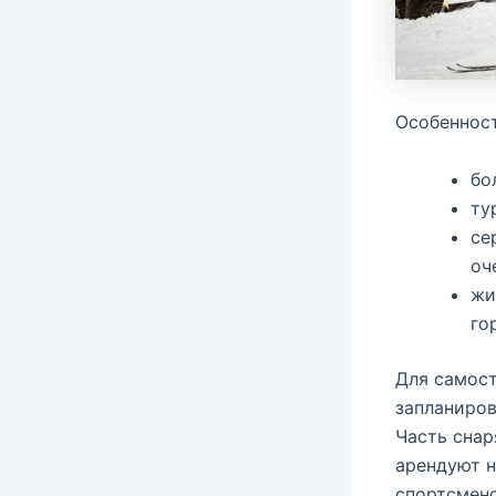
Особенност
бо
ту
се
оч
жи
го
Для самост
запланиров
Часть снар
арендуют н
спортсмено