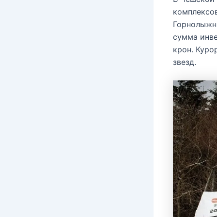
комплексов
Горнолыжн
сумма инве
крон. Куро
звезд.