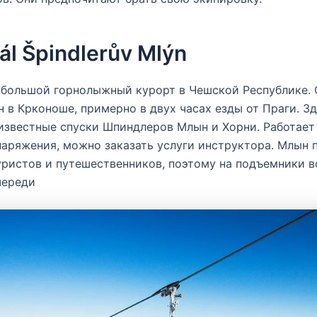
ál Špindlerův Mlýn
 большой горнолыжный курорт в Чешской Республике. 
 в Крконоше, примерно в двух часах езды от Праги. З
известные спуски Шпиндлеров Млын и Хорни. Работает
аряжения, можно заказать услуги инструктора. Млын 
уристов и путешественников, поэтому на подъемники 
череди