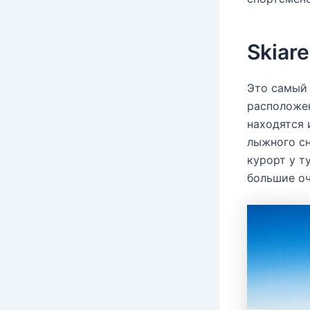
Skiare
Это самый
расположен
находятся 
лыжного сн
курорт у т
большие о