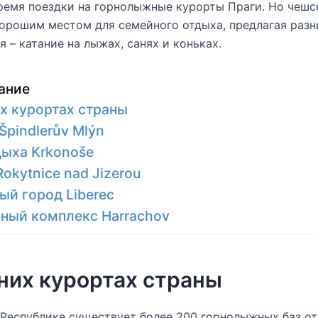
ремя поездки на горнолыжные курорты Праги. Но чешс
орошим местом для семейного отдыха, предлагая раз
я – катание на лыжах, санях и коньках.
ание
х курортах страны
 Špindlerův Mlýn
дыха Krkonoše
okytnice nad Jizerou
ый город Liberec
ный комплекс Harrachov
них курортах страны
Республике существует более 200 горнолыжных баз от