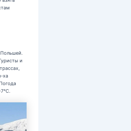
 взять
стам
 Польшей.
Туристы и
трассах,
з-ха
 Погода
-7°С.