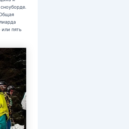
 сноуборде.
 Общая
ллиарда
 или пять