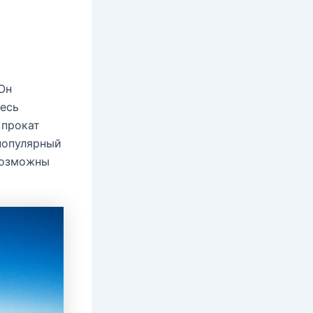
Он
десь
 прокат
популярный
возможны