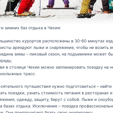
и зимних баз отдыха в Чехии:
льшинство курортов расположены в 30-60 минутах езд
ристы арендуют лыжи и снаряжение, чтобы не возить ег
редина зимы – пиковый сезон, на подъемники может б
ередь;
вя в столице Чехии можно запланировать поездку на н
рнолыжных трасс.
оятельного путешествия нужно подготовиться – найти
ать поездки, узнать стоимость питания в ресторанах и
яжения, одежду, защиту, берут с собой. Лыжи и сноуб
а базах отдыха. Исключение – поездка профессиональ
в. Они предпочитают брать свою экипировку.