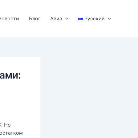
Новости
Блог
Авиа
Русский
ами:
. Но
достатком