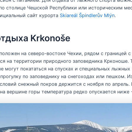
сион с питанием. Для отдыха от лыжного спорта можно
по столице Чешской Республики или историческим ме
фициальный сайт курорта
Skiareál Špindlerův Mlýn
.
отдыха Krkonoše
положен на северо-востоке Чехии, рядом с границей с
ся на территории природного заповедника Крконоше. 
 могут покататься на спусках и специальных лыжных 
прогулку по заповеднику на снегоходах или пешком. И
словий снежный покров держится с ноября по апрель.
 на вершине горы температура редко опускается ниже 