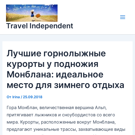
Перейти
Main
к
Men
содержимому
Travel Independent
Лучшие горнолыжные
курорты у подножия
Монблана: идеальное
место для зимнего отдыха
От
Irina
/
25.09.2018
Гора Монблан, величественная вершина Альп,
притягивает лыжников и сноубордистов со всего
мира. Курорты, расположенные вокруг Монблана,
предлагают уникальные трассы, захватывающие виды