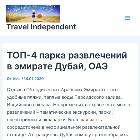
Перейти
Main
к
Men
содержимому
Travel Independent
ТОП-4 парка развлечений
в эмирате Дубай, ОАЭ
От
Irina
/
14.01.2020
Отдых в Объединенных Арабских Эмиратах – это
удобные пляжи, теплые воды Персидского залива,
Индийского океана. Но кроме них в стране есть много
развлечений – тематические экскурсии, парки,
океанариумы и аквапарки. Большая часть
сосредоточена в неофициальной развлекательной
столице. Аттракционы Дубая помогут разнообразить