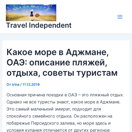
Перейти
Main
к
Men
содержимому
Travel Independent
Какое море в Аджмане,
ОАЭ: описание пляжей,
отдыха, советы туристам
От
Irina
/
11.12.2019
Основная причина поездки в ОАЭ – это пляжный отдых.
Однако не все туристы знают, какое море в Аджмане.
Это самый маленький эмират, подходит для
спокойного семейного отдыха. Он расположен на
побережье Персидского залива, но море здесь и
условия купания отличается от других регионов